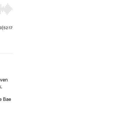
r end. Hold shift to jump forward or backward.
00
|
52:17
aven
k.
ge Bae