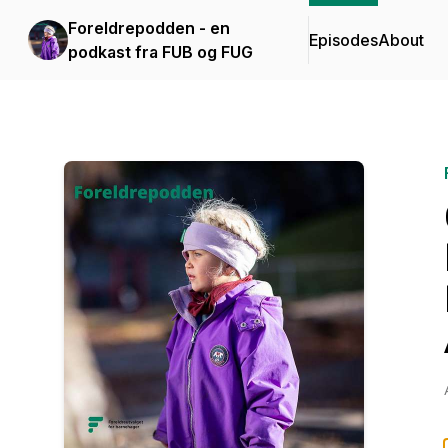
Foreldrepodden - en
Episodes
About
podkast fra FUB og FUG