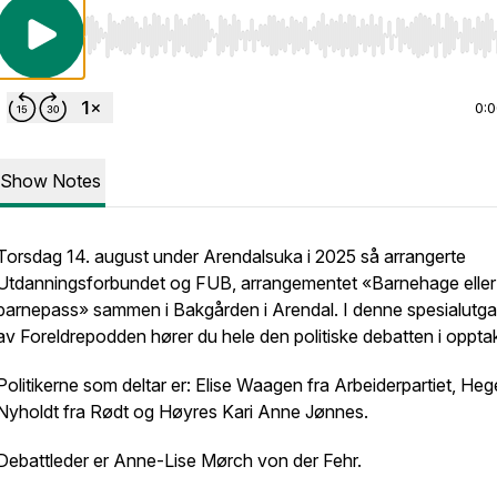
Use Left/Right to seek, Home/End to jump to start o
0:
Show Notes
Torsdag 14. august under Arendalsuka i 2025 så arrangerte
Utdanningsforbundet og FUB, arrangementet «Barnehage eller
barnepass» sammen i Bakgården i Arendal. I denne spesialutg
av Foreldrepodden hører du hele den politiske debatten i oppta
Politikerne som deltar er: Elise Waagen fra Arbeiderpartiet, He
Nyholdt fra Rødt og Høyres Kari Anne Jønnes.
Debattleder er Anne-Lise Mørch von der Fehr.