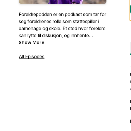
Foreldrepodden er en podkast som tar for
seg foreldrenes rolle som støttespiller i
barnehage og skole. Et sted hvor foreldre
kan lytte til diskusjon, og innhente
informasjon og tips i en travel hverdag.
Show More
All Episodes