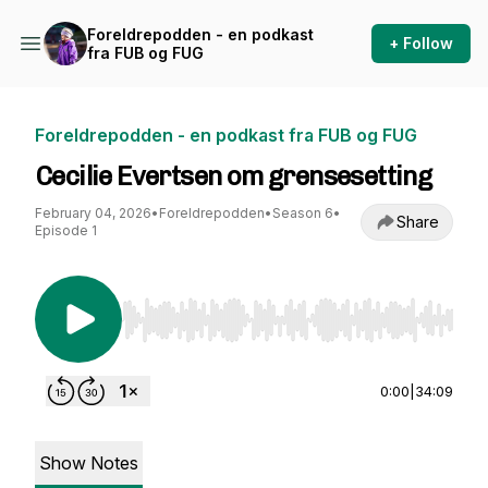
Foreldrepodden - en podkast
+ Follow
fra FUB og FUG
Foreldrepodden - en podkast fra FUB og FUG
Cecilie Evertsen om grensesetting
February 04, 2026
•
Foreldrepodden
•
Season 6
•
Share
Episode 1
Use Left/Right to seek, Home/End to jump to st
0:00
|
34:09
Show Notes